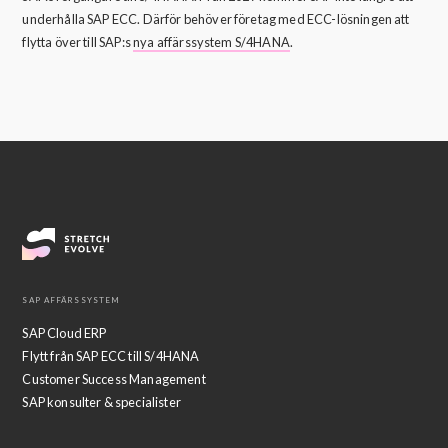
underhålla SAP ECC. Därför behöver företag med ECC-lösningen att
flytta över till SAP:s
nya affärssystem S/4HANA
.
SAP AFFÄRSSYSTEM
SAP Cloud ERP
Flytt från SAP ECC till S/4HANA
Customer Success Management
SAP konsulter & specialister