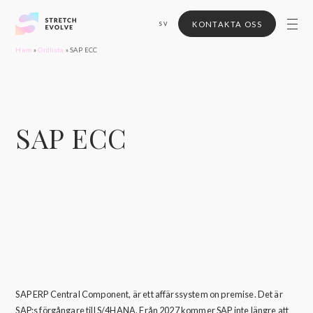
KONTAKTA OSS
SV
Hem
»
Ordlista
»
SAP ECC
SAP ECC
SAP ERP Central Component, är ett affärssystem on premise. Det är
SAP:s förgångare till S/4HANA. Från 2027 kommer SAP inte längre att