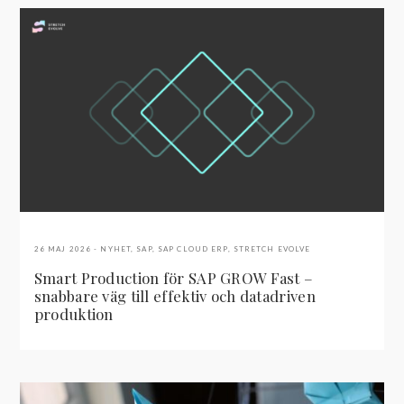
26 MAJ 2026
NYHET
,
SAP
,
SAP CLOUD ERP
,
STRETCH EVOLVE
Smart Production för SAP GROW Fast –
snabbare väg till effektiv och datadriven
produktion