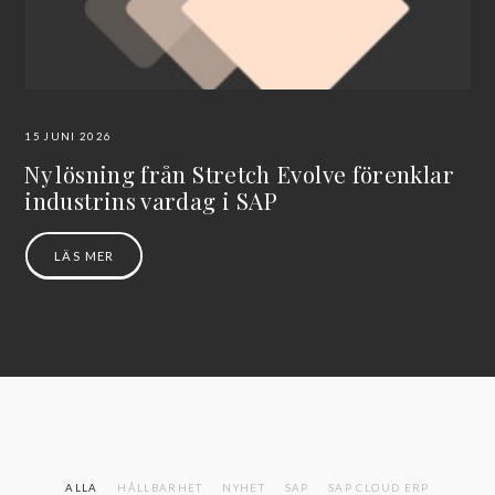
15 JUNI 2026
Ny lösning från Stretch Evolve förenklar
industrins vardag i SAP
LÄS MER
ALLA
HÅLLBARHET
NYHET
SAP
SAP CLOUD ERP