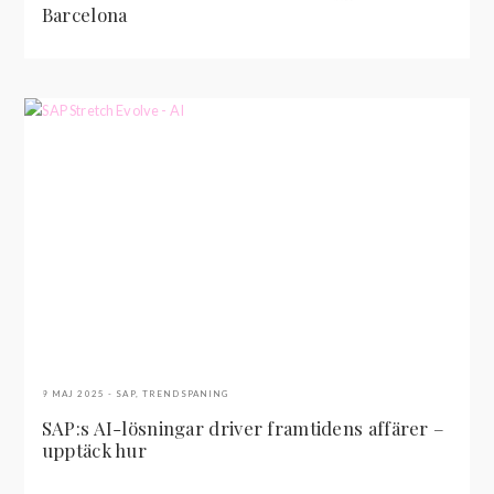
Barcelona
9 MAJ 2025
SAP
,
TRENDSPANING
SAP:s AI-lösningar driver framtidens affärer –
upptäck hur