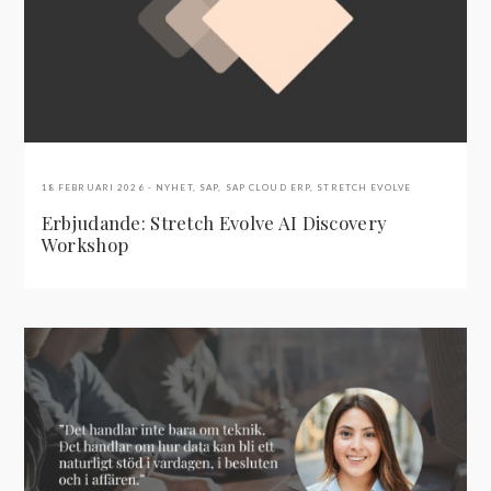
18 FEBRUARI 2026
NYHET
,
SAP
,
SAP CLOUD ERP
,
STRETCH EVOLVE
Erbjudande: Stretch Evolve AI Discovery
Workshop