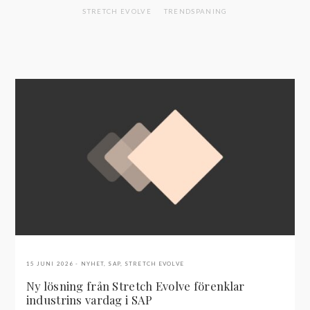
STRETCH EVOLVE
TRENDSPANING
15 JUNI 2026
NYHET
,
SAP
,
STRETCH EVOLVE
Ny lösning från Stretch Evolve förenklar
industrins vardag i SAP