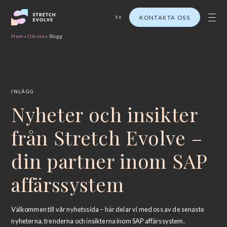
KONTAKTA OSS
SV
Hem
»
Om oss
»
Blogg
INLÄGG
Nyheter och insikter
från Stretch Evolve –
din partner inom SAP
affärssystem
Välkommen till vår nyhetssida – här delar vi med oss av de senaste
nyheterna, trenderna och insikterna inom SAP affärssystem.