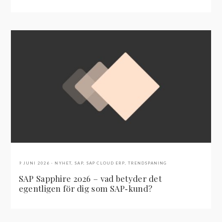
9 JUNI 2026
NYHET
,
SAP
,
SAP CLOUD ERP
,
TRENDSPANING
SAP Sapphire 2026 – vad betyder det
egentligen för dig som SAP‑kund?