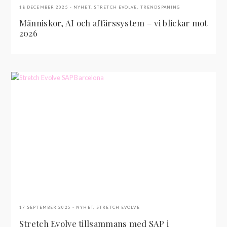
18 DECEMBER 2025
NYHET
,
STRETCH EVOLVE
,
TRENDSPANING
Människor, AI och affärssystem – vi blickar mot
2026
17 SEPTEMBER 2025
NYHET
,
STRETCH EVOLVE
Stretch Evolve tillsammans med SAP i