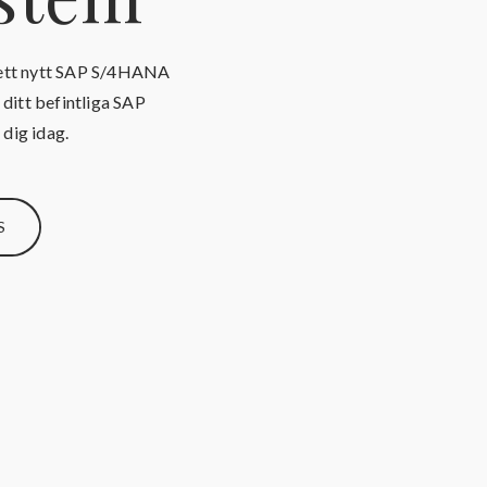
 ett nytt SAP S/4HANA
ditt befintliga SAP
 dig idag.
S