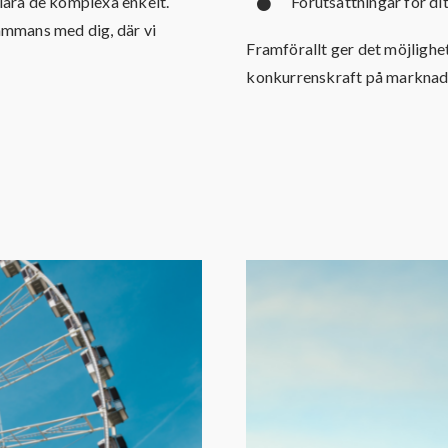
klara de komplexa enkelt.
Förutsättningar för dit
sammans med dig, där vi
Framförallt ger det möjlighe
konkurrenskraft på marknaden