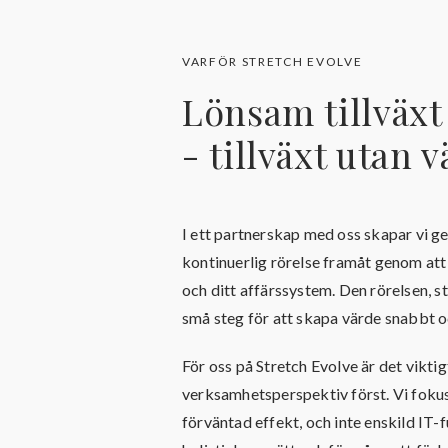
VARFÖR STRETCH EVOLVE
Lönsam tillväx
- tillväxt utan v
I ett partnerskap med oss skapar vi 
kontinuerlig rörelse framåt genom att
och ditt affärssystem. Den rörelsen, st
små steg för att skapa värde snabbt o
För oss på Stretch Evolve är det viktigt
verksamhetsperspektiv först. Vi foku
förväntad effekt, och inte enskild IT-f