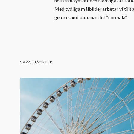
holistisk synsätt och förmåga att för
Med tydliga målbilder arbetar vi till
gemensamt utmanar det ”normala”.
VÅRA TJÄNSTER