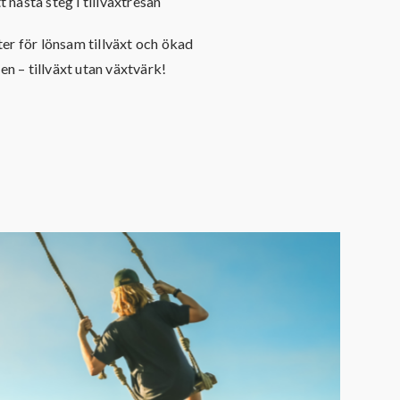
t nästa steg i tillväxtresan
ter för lönsam tillväxt och ökad
 – tillväxt utan växtvärk!