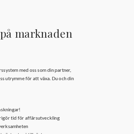
t på marknaden
rssystem med oss som din partner,
ss utrymme för att växa. Du och din
askningar!
rigör tid för affärsutveckling
i verksamheten