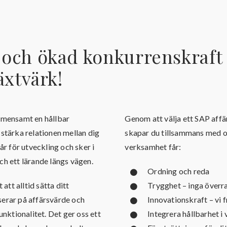
t och ökad konkurrenskraf
äxtvärk!
gemensamt en hållbar
Genom att välja ett SAP affä
 stärka relationen mellan dig
skapar du tillsammans med o
år för utveckling och sker i
verksamhet får:
ch ett lärande längs vägen.
Ordning och reda
 att alltid sätta ditt
Trygghet – inga överr
serar på affärsvärde och
Innovationskraft – vi f
unktionalitet. Det ger oss ett
Integrera hållbarhet 