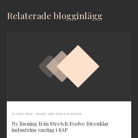
Relaterade blogginlägg
15 JUNI 2026
NYHET
,
SAP
,
STRETCH EVOLVE
Ny lösning från Stretch Evolve förenklar
industrins vardag i SAP