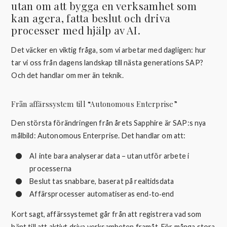
utan om att bygga en verksamhet som
kan agera, fatta beslut och driva
processer med hjälp av AI.
Det väcker en viktig fråga, som vi arbetar med dagligen: hur
tar vi oss från dagens landskap till nästa generations SAP?
Och det handlar om mer än teknik.
Från affärssystem till “Autonomous Enterprise”
Den största förändringen från årets Sapphire är SAP:s nya
målbild: Autonomous Enterprise. Det handlar om att:
AI inte bara analyserar data – utan utför arbete i
processerna
Beslut tas snabbare, baserat på realtidsdata
Affärsprocesser automatiseras end‑to‑end
Kort sagt, affärssystemet går från att registrera vad som
hänt till att aktivt driva verksamheten framåt. För många stora