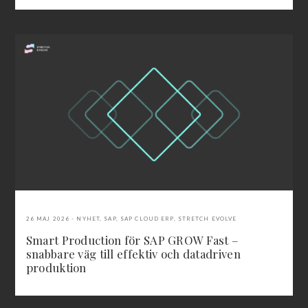
26 MAJ 2026
NYHET
,
SAP
,
SAP CLOUD ERP
,
STRETCH EVOLVE
Smart Production för SAP GROW Fast –
snabbare väg till effektiv och datadriven
produktion