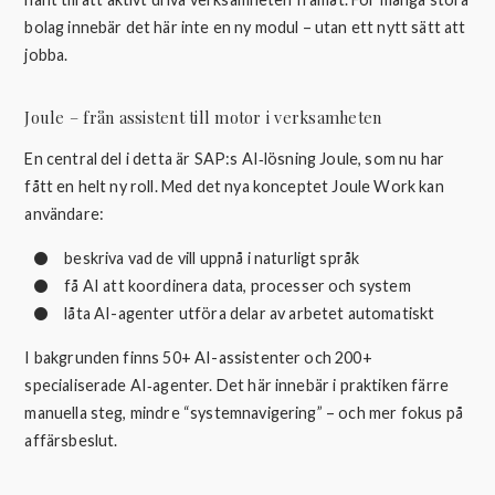
bolag innebär det här inte en ny modul – utan ett nytt sätt att
jobba.
Joule – från assistent till motor i verksamheten
En central del i detta är SAP:s AI‑lösning Joule, som nu har
fått en helt ny roll. Med det nya konceptet Joule Work kan
användare:
beskriva vad de vill uppnå i naturligt språk
få AI att koordinera data, processer och system
låta AI-agenter utföra delar av arbetet automatiskt
I bakgrunden finns 50+ AI-assistenter och 200+
specialiserade AI‑agenter. Det här innebär i praktiken färre
manuella steg, mindre “systemnavigering” – och mer fokus på
affärsbeslut.