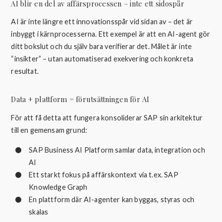
AI blir en del av affärsprocessen – inte ett sidospår
AI är inte längre ett innovationsspår vid sidan av – det är
inbyggt i kärnprocesserna. Ett exempel är att en AI-agent gör
ditt bokslut och du själv bara verifierar det. Målet är inte
“insikter” – utan automatiserad exekvering och konkreta
resultat.
Data + plattform = förutsättningen för AI
För att få detta att fungera konsoliderar SAP sin arkitektur
till en gemensam grund:
SAP Business AI Platform samlar data, integration och
AI
Ett starkt fokus på affärskontext via t.ex. SAP
Knowledge Graph
En plattform där AI-agenter kan byggas, styras och
skalas