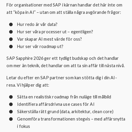
För organisationer med SAP i kärnan handlar det här inte om
att “köpa in AI” – utan om att ställa några avgörande frågor:
Hur redo är vår data?
Hur ser våra processer ut – egentligen?
Var skapar AI mest värde för oss?
Hur ser vår roadmap ut?
SAP Sapphire 2026 ger ett tydligt budskap och det handlar
om mer än teknik, det handlar om att ta sin affär till nästa nivå.
Letar du efter en SAP partner som kan stötta dig i din AI-
resa. Vi hjälper dig att:
Sätta en realistisk roadmap från nuläge till målbild
Identifiera affärsdrivna use cases för AI
Säkerställa rätt grund (data, arkitektur, clean core)
Genomföra transformationen stegvis – med affärsnytta
i fokus