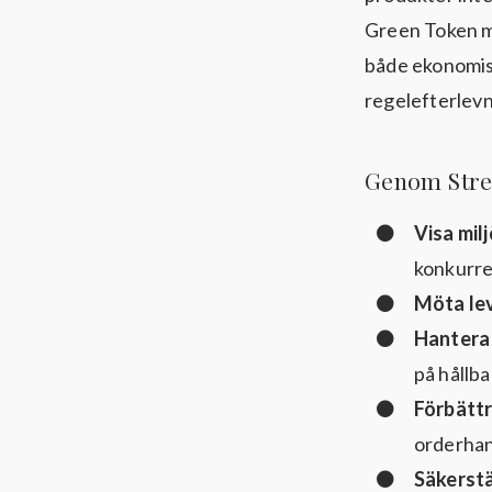
Green Token me
både ekonomisk
regelefterlev
Genom Stret
Visa mil
konkurre
Möta lev
Hantera 
på hållb
Förbättr
orderhan
Säkerstä