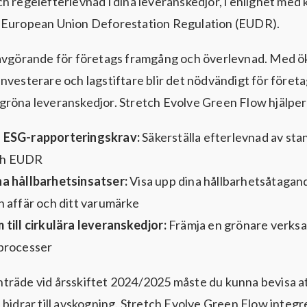
h regelefterlevnad i dina leveranskedjor, i enlighet me
 European Union Deforestation Regulation (EUDR).
 avgörande för företags framgång och överlevnad. Med ö
nvesterare och lagstiftare blir det nödvändigt för företa
röna leveranskedjor. Stretch Evolve Green Flow hjälper 
 ESG-rapporteringskrav:
Säkerställa efterlevnad av st
ch EUDR
na hållbarhetsinsatser:
Visa upp dina hållbarhetsåtagand
n affär och ditt varumärke
 till cirkulära leveranskedjor:
Främja en grönare verk
 processer
räde vid årsskiftet 2024/2025 måste du kunna bevisa at
 bidrar till avskogning. Stretch Evolve Green Flow integ