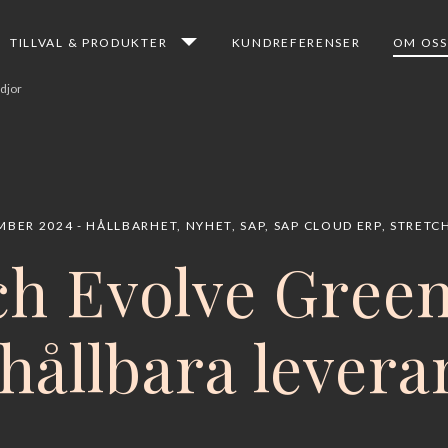
TILLVAL & PRODUKTER
KUNDREFERENSER
OM OSS
djor
MBER 2024
HÅLLBARHET
,
NYHET
,
SAP
,
SAP CLOUD ERP
,
STRETC
ch Evolve Gree
hållbara lever