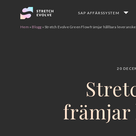
SAP AFFÄRSSYSTEM
Flytt från SAP ECC till S/4HANA
Customer Success Management
Hem
»
Blogg
»
Stretch Evolve Green Flow främjar hållbara leveranske
20 DECE
Stret
främjar 