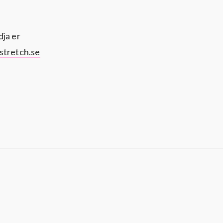
dja er
stretch.se