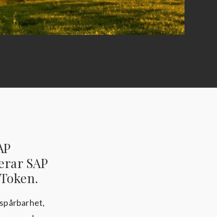
AP
erar SAP
 Token.
 spårbarhet,