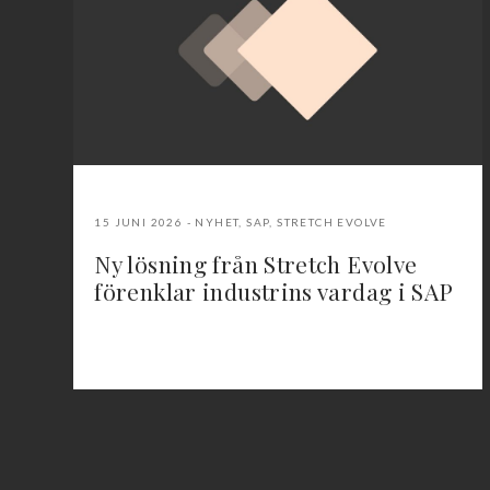
15 JUNI 2026
NYHET
,
SAP
,
STRETCH EVOLVE
Ny lösning från Stretch Evolve
förenklar industrins vardag i SAP