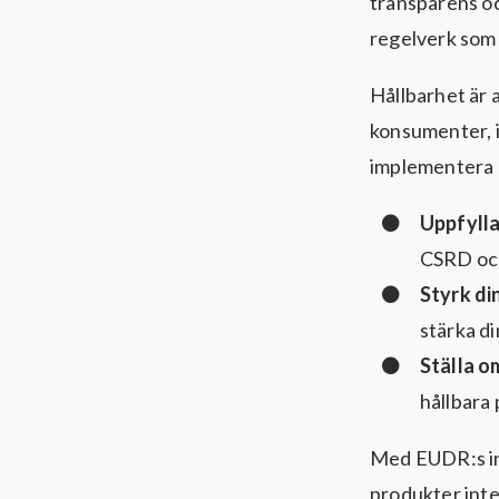
transparens oc
regelverk som
Hållbarhet är
konsumenter, i
implementera g
Uppfylla
CSRD o
Styrk di
stärka di
Ställa om
hållbara
Med EUDR:s int
produkter inte