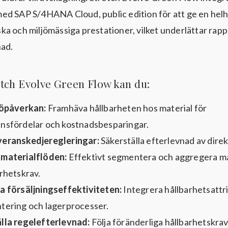
d SAP S/4HANA Cloud, public edition för att ge en helh
a och miljömässiga prestationer, vilket underlättar rap
nad.
ch Evolve Green Flow kan du:
jöpåverkan:
Framhäva hållbarheten hos material för
nsfördelar och kostnadsbesparingar.
eranskedjeregleringar:
Säkerställa efterlevnad av dire
materialflöden:
Effektivt segmentera och aggregera ma
arhetskrav.
a försäljningseffektiviteten:
Integrera hållbarhetsattri
tering och lagerprocesser.
lla regelefterlevnad:
Följa föränderliga hållbarhetskr