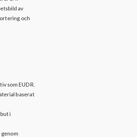
etsbild av
portering och
ktiv som EUDR.
terial baserat
but i
av genom