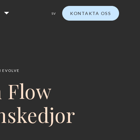
KONTAKTA OSS
SV
H EVOLVE
n Flow
anskedjor