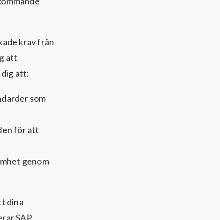
d kommande
kade krav från
g att
dig att:
andarder som
en för att
samhet genom
t dina
rerar SAP