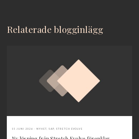
Relaterade blogginlägg
15 JUNI 2026
NYHET
,
SAP
,
STRETCH EVOLVE
Ny lösning från Stretch Evolve förenklar