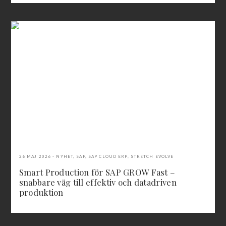
26 MAJ 2026
NYHET
,
SAP
,
SAP CLOUD ERP
,
STRETCH EVOLVE
Smart Production för SAP GROW Fast –
snabbare väg till effektiv och datadriven
produktion