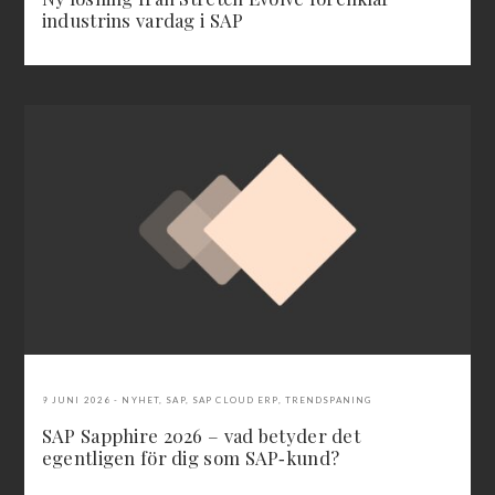
industrins vardag i SAP
9 JUNI 2026
NYHET
,
SAP
,
SAP CLOUD ERP
,
TRENDSPANING
SAP Sapphire 2026 – vad betyder det
egentligen för dig som SAP‑kund?