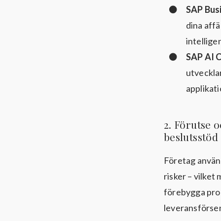
SAP Bus
dina aff
intellig
SAP AI 
utveckla
applikat
2️. Förutse
beslutsstöd
Företag använd
risker – vilket
förebygga prob
leveransförse