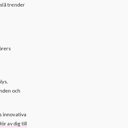
eslå trender
örers
lys.
enden och
s innovativa
ör av dig till