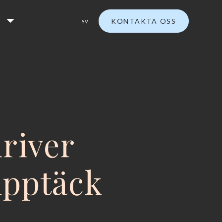
KONTAKTA OSS
SV
driver
upptäck