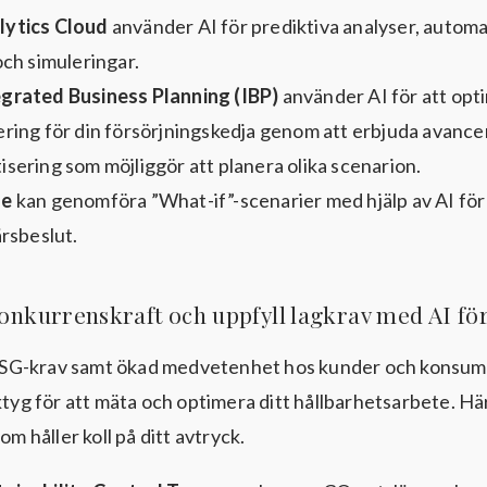
lytics Cloud
använder AI för prediktiva analyser, autom
och simuleringar.
grated Business Planning (IBP)
använder AI för att opt
ering för din försörjningskedja genom att erbjuda avance
sering som möjliggör att planera olika scenarion.
le
kan genomföra ”What-if”-scenarier med hjälp av AI för
ärsbeslut.
 konkurrenskraft och uppfyll lagkrav med AI fö
G-krav samt ökad medvetenhet hos kunder och konsumen
rktyg för att mäta och optimera ditt hållbarhetsarbete. H
som håller koll på ditt avtryck.