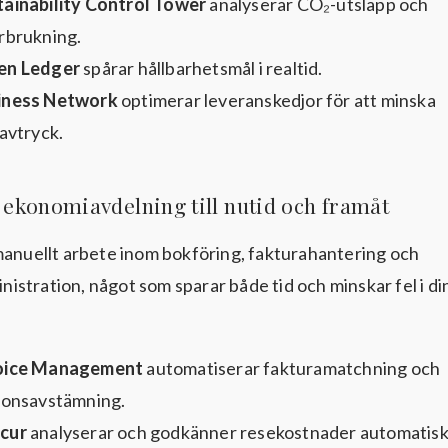
ainability Control Tower
analyserar CO₂-utsläpp och
rbrukning.
en Ledger
spårar hållbarhetsmål i realtid.
iness Network
optimerar leveranskedjor för att minska
avtryck.
in ekonomiavdelning till nutid och framåt
manuellt arbete inom bokföring, fakturahantering och
stration, något som sparar både tid och minskar fel i din
oice Management
automatiserar fakturamatchning och
ionsavstämning.
cur
analyserar och godkänner resekostnader automatisk