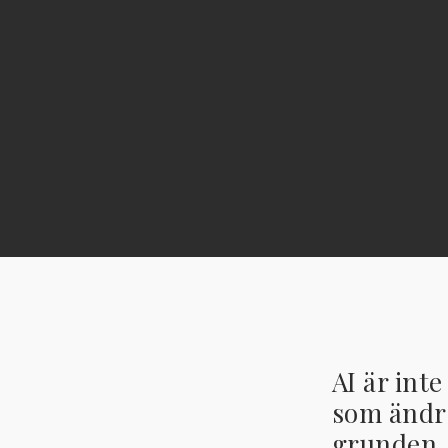
AI är int
som ändra
grunden.