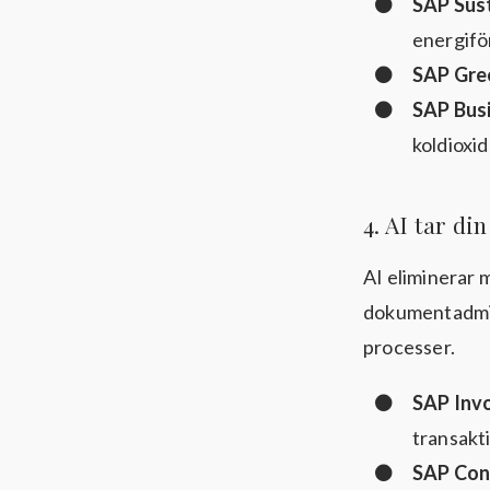
SAP Sust
energifö
SAP Gre
SAP Bus
koldioxid
4. AI tar d
AI eliminerar 
dokumentadmini
processer.
SAP Inv
transakt
SAP Con