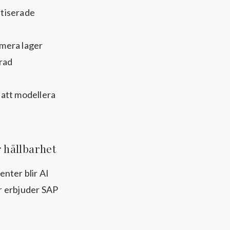
atiserade
imera lager
rad
 att modellera
r hållbarhet
ter blir AI
är erbjuder SAP