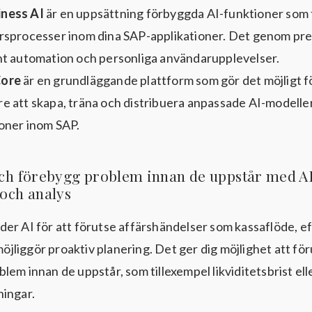
iness AI
är en uppsättning förbyggda AI-funktioner som 
ärsprocesser inom dina SAP-applikationer. Det genom pred
ent automation och personliga användarupplevelser.
Core
är en grundläggande plattform som gör det möjligt f
re att skapa, träna och distribuera anpassade AI-modelle
ioner inom SAP.
 och förebygg problem innan de uppstår med A
 och analys
er AI för att förutse affärshändelser som kassaflöde, e
 möjliggör proaktiv planering. Det ger dig möjlighet att fö
lem innan de uppstår, som tillexempel likviditetsbrist ell
ningar.