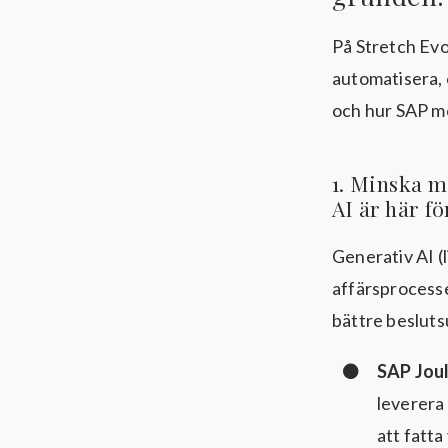
På Stretch Evo
automatisera, 
och hur SAP m
1️. Minska 
AI är här fö
Generativ AI (l
affärsprocesse
bättre besluts
SAP Jou
leverera 
att fatt