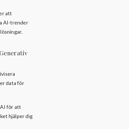
er att
ra AI-trender
lösningar.
 Generativ
ivisera
er data för
AI för att
ket hjälper dig