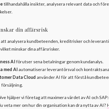
le
tillhandahålla insikter, analysera relevant data och för
ikelser.
inskar din affärsrisk
 att analysera kundbeteenden, kreditrisker och leverant
vilket minskar dina affärsrisker.
iness AI
förutser sena betalningar genom kundanalys.
ba med AI
automatiserar leverantörsval och kontraktsana
tomer Data Cloud
använder AI för att förstå kundbete
försäljning.
lve hjälper vi företag att maximera värdet av AI och SAP:
 du veta mer om hur din organisation kan dra nytta av AI?
H