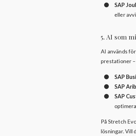
SAP Jou
eller avv
5. AI som m
AI används för
prestationer – 
SAP Bus
SAP Ari
SAP Cus
optimera 
På Stretch Evo
lösningar. Vill