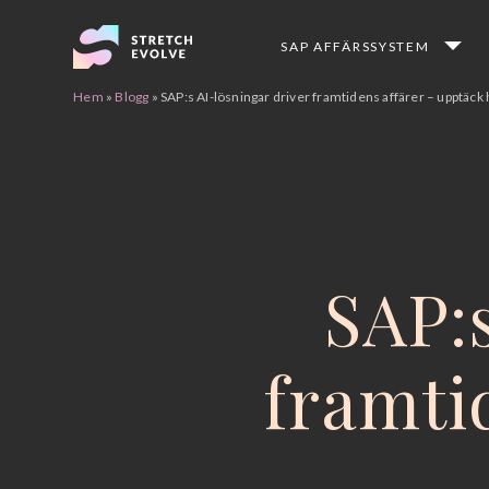
SAP AFFÄRSSYSTEM
Flytt från SAP ECC till S/4HANA
Customer Success Management
Hem
»
Blogg
»
SAP:s AI-lösningar driver framtidens affärer – upptäck
SAP:s
framti