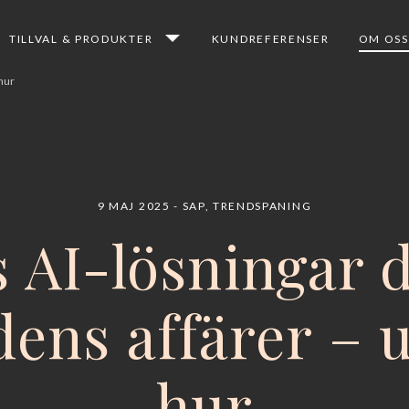
TILLVAL & PRODUKTER
KUNDREFERENSER
OM OSS
 hur
9 MAJ 2025
SAP
,
TRENDSPANING
 AI-lösningar 
dens affärer – 
hur