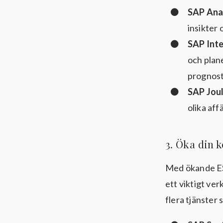
SAP Ana
insikter 
SAP Inte
och plan
prognosti
SAP Jou
olika aff
3️. Öka din
Med ökande ES
ett viktigt ve
flera tjänster 