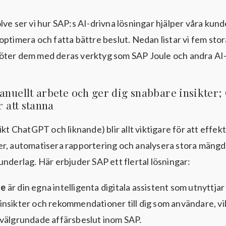
lve ser vi hur SAP:s AI-drivna lösningar hjälper våra kund
optimera och fatta bättre beslut. Nedan listar vi fem sto
öter dem med deras verktyg som SAP Joule och andra AI-
manuellt arbete och ger dig snabbare insikter;
r att stanna
ikt ChatGPT och liknande) blir allt viktigare för att effekt
r, automatisera rapportering och analysera stora mängd
underlag. Här erbjuder SAP ett flertal lösningar:
le
är din egna intelligenta digitala assistent som utnyttjar 
insikter och rekommendationer till dig som användare, vil
a välgrundade affärsbeslut inom SAP.