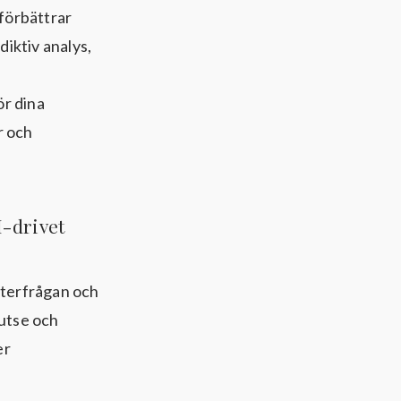
förbättrar
iktiv analys,
ör dina
r och
I-drivet
fterfrågan och
rutse och
er