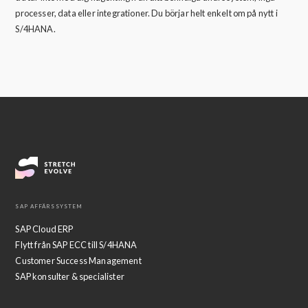
processer, data eller integrationer. Du börjar helt enkelt om på nytt i
S/4HANA.
SAP AFFÄRSSYSTEM
SAP Cloud ERP
Flytt från SAP ECC till S/4HANA
Customer Success Management
SAP konsulter & specialister