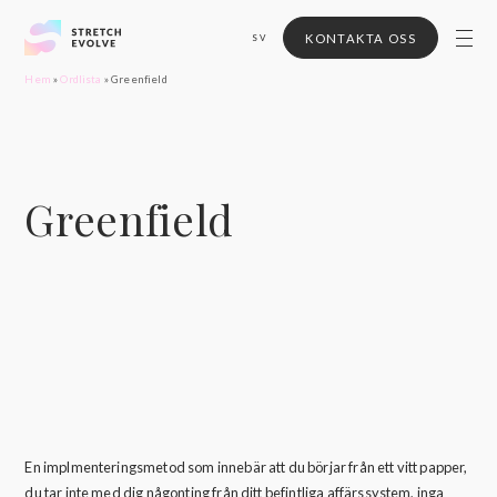
KONTAKTA OSS
SV
Hem
»
Ordlista
»
Greenfield
Greenfield
En implmenteringsmetod som innebär att du börjar från ett vitt papper,
du tar inte med dig någonting från ditt befintliga affärssystem, inga