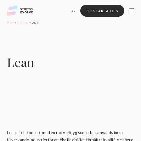
KONTAKTA OSS
SV
Hem
»
Ordlista
»
Lean
Lean
Lean är ett koncept med en rad verktyg som oftast används inom
tillverkande industrier för att öka flexibilitet, förbättra kvalité, ge högre